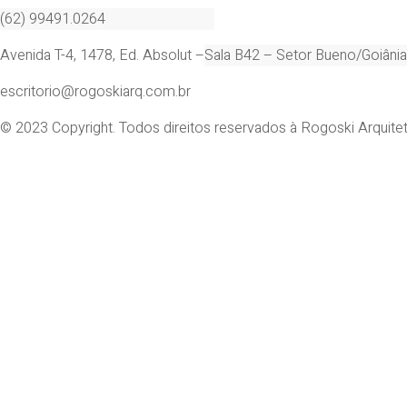
(62) 99491.0264
Avenida T-4, 1478, Ed. Absolut –
S
ala B42 –
Setor Bueno/Goiânia
escritorio@rogoskiarq.com.br
© 2023 Copyright. Todos direitos reservados à Rogoski Arquitet